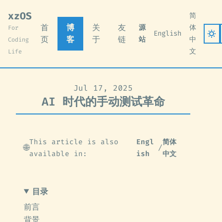
xzOS
简
首
博
关
友
源
体
For
English
页
客
于
链
站
中
Coding
文
Life
Jul 17, 2025
AI 时代的手动测试革命
This article is also
Engl
简体
🌐
/
available in:
ish
中文
目录
前言
背景