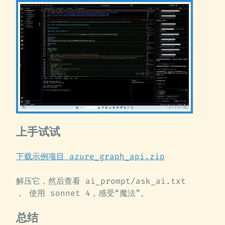
上手试试
下载示例项目 azure_graph_api.zip
解压它，然后查看 ai_prompt/ask_ai.txt
， 使用 sonnet 4，感受“魔法”。
总结