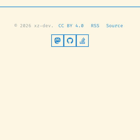
© 2026 xz-dev.
CC BY 4.0
RSS
Source
Follow on Mastodon
Go to GitHub
Stack Overflow Pro