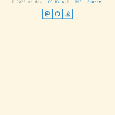
© 2026 xz-dev.
CC BY 4.0
RSS
Source
Follow on Mastodon
Go to GitHub
Stack Overflow Pro