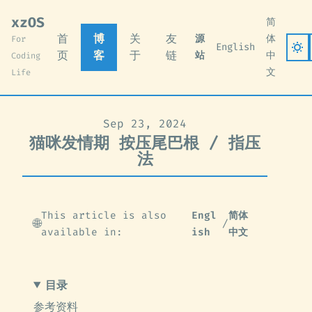
xzOS
简
首
博
关
友
源
体
For
English
页
客
于
链
站
中
Coding
文
Life
Sep 23, 2024
猫咪发情期 按压尾巴根 / 指压
法
This article is also
Engl
简体
🌐
/
available in:
ish
中文
目录
参考资料