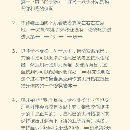
摸一下自己的手筋），并另一只手开始抚摸
背部和背的侧面
等待猫正面向下趴着或者双脚左右左右点
地。==如果你摸了30秒还没有，请忽略并进
进入第== ==“3”== ==步==
抓脖子不要松，另一只手，拇指紧贴尾巴，
其他手指可以握拳抓住尾巴或者直接扶住屁
股，然后用拇指用力向猫 头部方向压，直
至按到你可以做到的最深处，==补充说明在
这个过程中你
应当
感受到你的大拇指在按压
猫身体内的一个
管状物体
==
猫开始呜呜叫并反抗，请不要松手（但也要
注意可能会被咬建议戴手套，猫想咬你抓脖
子的手是正常的），按尾巴的大拇指接下来
保持按压并斜向下（猫的肚子方向）揉搓，
坚持至少10秒可以长达20秒。==如果第2步