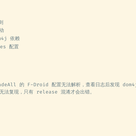
则
驱动
m4j 依赖
les 配置
adeAll 的 F-Droid 配置无法解析，查看日志后发现 dom
 无法复现，只有 release 混淆才会出错。