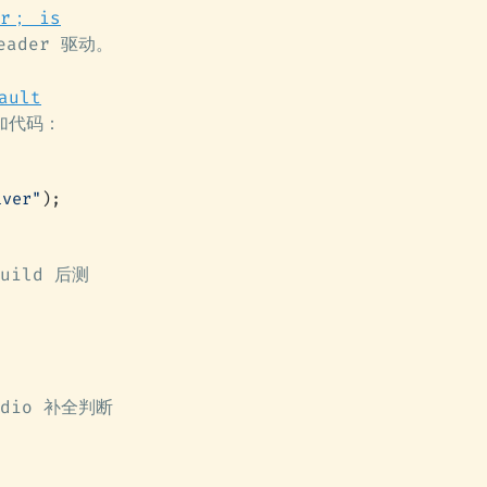
er； is
eader 驱动。
ault
加代码：
iver"
);
uild 后测
dio 补全判断