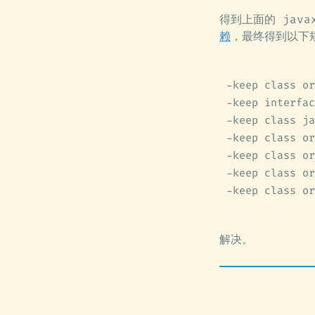
得到上面的 java
赖
，最终得到以下
-keep class or
-keep interfac
-keep class ja
-keep class or
-keep class or
-keep class or
-keep class or
解决。