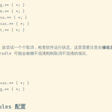
g.** { *; }
m.** { *; }
va.** { *; }
vax.** { *; }
t.** { *; }
。故尝试一个个取消，检查软件运行状态。这里需要注意在
修改后
radle 可能会偷懒不混淆刚刚取消不混淆的项目。
vax.** { *; }
g.** { *; }
rules 配置