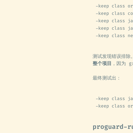
-keep class or
-keep class co
-keep class ja
-keep class ja
-keep class ne
测试发现错误排除
整个项目
，因为 g
最终测试出：
-keep class ja
-keep class or
proguard-