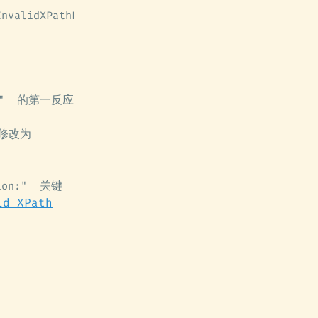
InvalidXPathException: Invalid XPath expression: .
的第一反应
"
修改为
关键
ion:"
id XPath