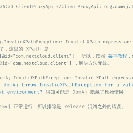
35:33 ClientProxyApi E/ClientProxyApi: org.dom4j.
j.InvalidXPathException: Invalid XPath expression:
错了，这里的 XPath 是
，所以，按照
菜鸟教程
，
[@id="com.nextcloud.client"]
，解决方法无效。
@id="com.nextcloud.client"]
om4j.InvalidXPathException: Invalid XPath express
s dom4j throw InvalidXPathException for a val
st environment?
得知可能是 Dom4j 隐藏了原始错误。
om4j 正常运行，所以排除是 release 混淆之外的错误。