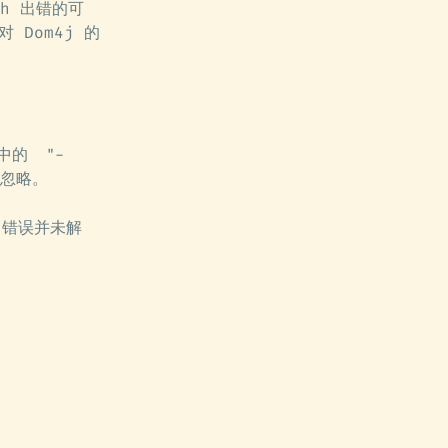
h 出错的可
 Dom4j 的
答中的
"-
，忽略。
错误并未解