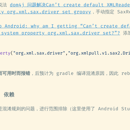
说法
dom4j 问题解决Can’t create default XMLRead
ty org.xml.sax.driver set groovy
，手动指定 SaxR
o Android: why am I getting “Can’t create def
 system property org.xml.sax.driver set?”?
添
erty
(
"org.xml.sax.driver"
,
"org.xmlpull.v1.sax2.Dr
而可用时而报错
，后预计为 gradle 编译混淆原因，因此 reb
j 依赖
混淆规则的问题，进行范围排除（这里使用了 Android Stu