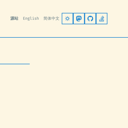
源站
English
简体中文
Follow on Mastodo
Go to GitHub
Stack Ove