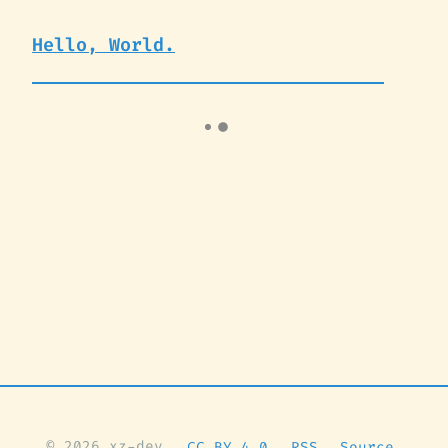
Hello, World.
© 2026 xz-dev.
CC BY 4.0
RSS
Source