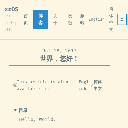
xzOS
简
首
博
关
友
源
体
For
English
页
客
于
链
站
中
Coding
文
Life
Jul 18, 2017
世界，您好！
This article is also
Engl
简体
🌐
/
available in:
ish
中文
目录
Hello, World.