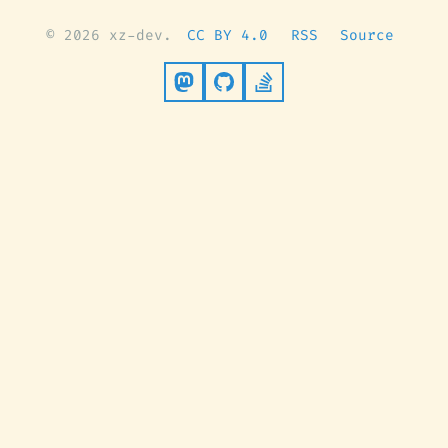
© 2026 xz-dev.
CC BY 4.0
RSS
Source
Follow on Mastodon
Go to GitHub
Stack Overflow Pro