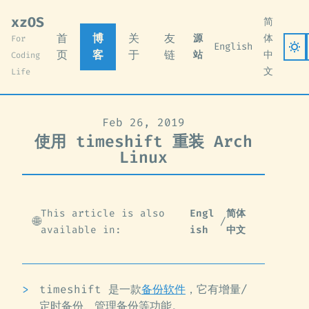
xzOS
简
首
博
关
友
源
体
For
English
页
客
于
链
站
中
Coding
文
Life
Feb 26, 2019
使用 timeshift 重装 Arch
Linux
This article is also
Engl
简体
🌐
/
available in:
ish
中文
timeshift 是一款
备份软件
，它有增量/
定时备份、管理备份等功能。