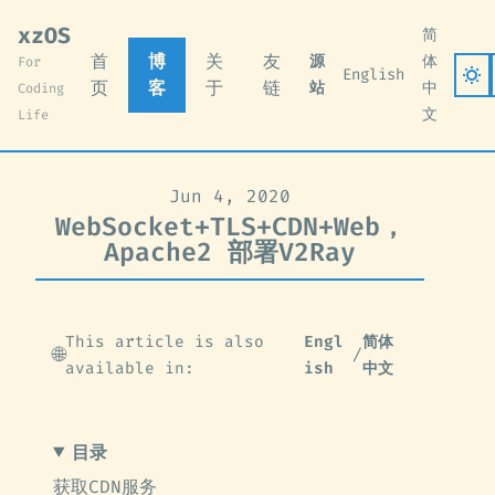
xzOS
简
首
博
关
友
源
体
For
English
页
客
于
链
站
中
Coding
文
Life
Jun 4, 2020
WebSocket+TLS+CDN+Web，
Apache2 部署V2Ray
This article is also
Engl
简体
🌐
/
available in:
ish
中文
目录
获取CDN服务