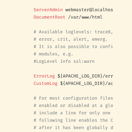
        ServerAdmin
 webmaster@localhost
        DocumentRoot
 /var/www/html
        # Available loglevels: trace8, ..., t
        # error, crit, alert, emerg.
        # It is also possible to configure th
        # modules, e.g.
        #LogLevel info ssl:warn
        ErrorLog
 ${APACHE_LOG_DIR}/error.log
        CustomLog
 ${APACHE_LOG_DIR}/access.lo
        # For most configuration files from c
        # enabled or disabled at a global lev
        # include a line for only one particu
        # following line enables the CGI conf
        # after it has been globally disabled