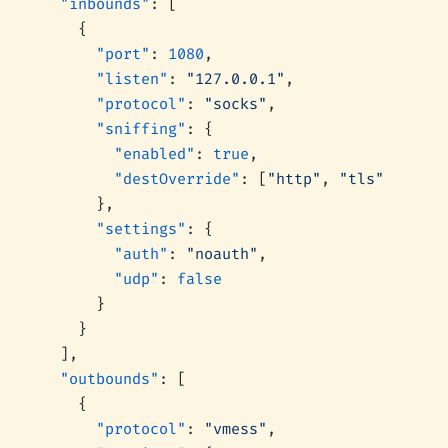
  "inbounds"
: [
    {
      "port"
: 
1080
,
      "listen"
: 
"127.0.0.1"
,
      "protocol"
: 
"socks"
,
      "sniffing"
: {
        "enabled"
: 
true
,
        "destOverride"
: [
"http"
, 
"tls"
]
      },
      "settings"
: {
        "auth"
: 
"noauth"
,
        "udp"
: 
false
      }
    }
  ],
  "outbounds"
: [
    {
      "protocol"
: 
"vmess"
,