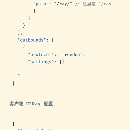
        "path"
: 
"/ray/"
 // 这里是 "/ray/"
        }
      }
    }
  ],
  "outbounds"
: [
    {
      "protocol"
: 
"freedom"
,
      "settings"
: {}
    }
  ]
}
客户端 V2Ray 配置
{