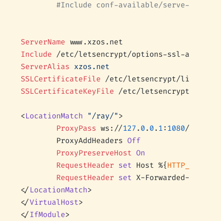
        #Include conf-available/serve-cgi-bin
ServerName
 www.xzos.net
Include
 /etc/letsencrypt/options-ssl-apache.c
ServerAlias
 xzos.net
SSLCertificateFile
 /etc/letsencrypt/live/www.
SSLCertificateKeyFile
 /etc/letsencrypt/live/w
<
LocationMatch
 "/ray/"
>
        ProxyPass
 ws://
127
.
0
.
0
.
1
:
1080
/ray/ up
        ProxyAddHeaders 
Off
        ProxyPreserveHost
 On
        RequestHeader
 set
 Host %{
HTTP_HOST
}s
        RequestHeader
 set
 X-Forwarded-For %{
R
</
LocationMatch
>
</
VirtualHost
>
</
IfModule
>