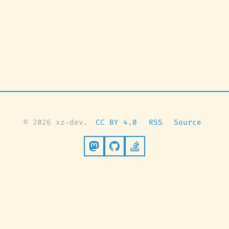
© 2026 xz-dev.
CC BY 4.0
RSS
Source
Follow on Mastodon
Go to GitHub
Stack Overflow Pro