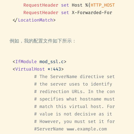
	RequestHeader
 set
 Host %{
HTTP_HOST
}s
	RequestHeader
 set
 X-Forwarded-For %{
REMOT
</
LocationMatch
>
例如，我的配置文件如下所示：
<
IfModule
 mod_ssl.c
>
<
VirtualHost
 *:443
>
        # The ServerName directive sets the r
        # the server uses to identify itself.
        # redirection URLs. In the context of
        # specifies what hostname must appear
        # match this virtual host. For the de
        # value is not decisive as it is used
        # However, you must set it for any fu
        #ServerName www.example.com