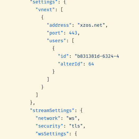
      "settings"
: {
        "vnext"
: [
          {
            "address"
: 
"xzos.net"
,
            "port"
: 
443
,
            "users"
: [
              {
                "id"
: 
"b831381d-6324-4d53-ad4
                "alterId"
: 
64
              }
            ]
          }
        ]
      },
      "streamSettings"
: {
        "network"
: 
"ws"
,
        "security"
: 
"tls"
,
        "wsSettings"
: {