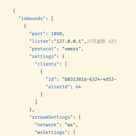
{
  "inbounds"
: [
    {
      "port"
: 
1080
,
      "listen"
:
"127.0.0.1"
,
//只监听 127.0.0
      "protocol"
: 
"vmess"
,
      "settings"
: {
        "clients"
: [
          {
            "id"
: 
"b831381d-6324-4d53-ad4f-8c
            "alterId"
: 
64
          }
        ]
      },
      "streamSettings"
: {
        "network"
: 
"ws"
,
        "wsSettings"
: {