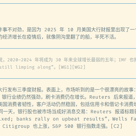
事不对劲，是因为 2025 年 10 月美国大行财报里出现了
的经济增长在疫情后，就像阴沟里翻了的船，半死不活。
，2020–2024 年将成为 30 年来全球增长最弱的五年；IMF 
ll limping along”。[WG1][WG2]
大行发布三季度财报。表面上，市场听到的是一个很漂亮的故事
nt”，银行业绩仍然强劲，刷卡消费仍在增长。Reuters 后来报
美国消费者韧性，客户活动仍然稳固，包括信用卡和借记卡消费
 同一天，银行股也被市场当成好消息交易：Reuters 报道标题就
ixed; banks rally on upbeat results”，Wells 
itigroup 也上涨，S&P 500 银行指数走强。[C2]