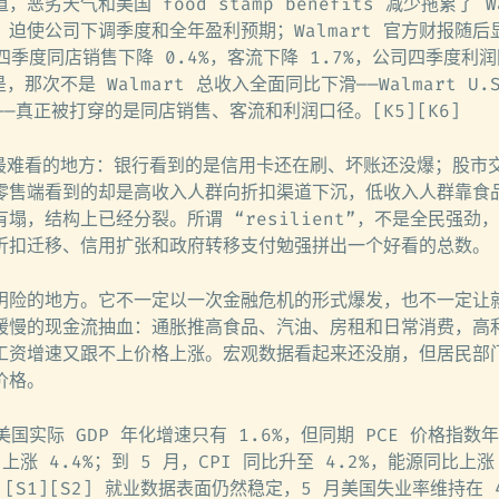
道，恶劣天气和美国 food stamp benefits 减少拖累了 W
迫使公司下调季度和全年盈利预期；Walmart 官方财报随后
S. 四季度同店销售下降 0.4%，客流下降 1.7%，公司四季度利
，那次不是 Walmart 总收入全面同比下滑——Walmart U.
%——真正被打穿的是同店销售、客流和利润口径。[K5][K6]
济最难看的地方：银行看到的是信用卡还在刷、坏账还没爆；股市
零售端看到的却是高收入人群向折扣渠道下沉，低收入人群靠食
塌，结构上已经分裂。所谓 “resilient”，不是全民强劲
折扣迁移、信用扩张和政府转移支付勉强拼出一个好看的总数。
阴险的地方。它不一定以一次金融危机的形式爆发，也不一定让
缓慢的现金流抽血：通胀推高食品、汽油、房租和日常消费，高
工资增速又跟不上价格上涨。宏观数据看起来还没崩，但居民部
价格。
美国实际 GDP 年化增速只有 1.6%，但同期 PCE 价格指数
E 上涨 4.4%；到 5 月，CPI 同比升至 4.2%，能源同比上涨
。[S1][S2] 就业数据表面仍然稳定，5 月美国失业率维持在 