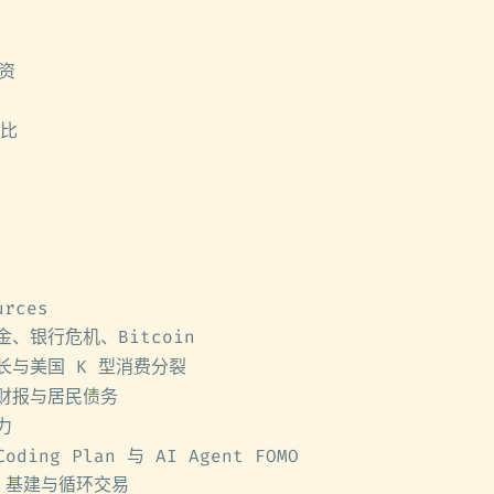
投资
价比
rces
、银行危机、Bitcoin
长与美国 K 型消费分裂
财报与居民债务
力
Coding Plan 与 AI Agent FOMO
AI 基建与循环交易