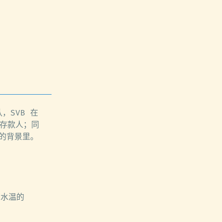
，SVB 在
有存款人；同
论的背景里。
市场水温的