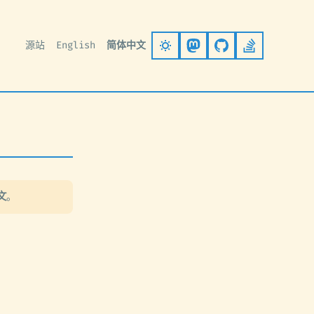
源站
English
简体中文
Follow on Mastodo
Go to GitHub
Stack Ove
文
。