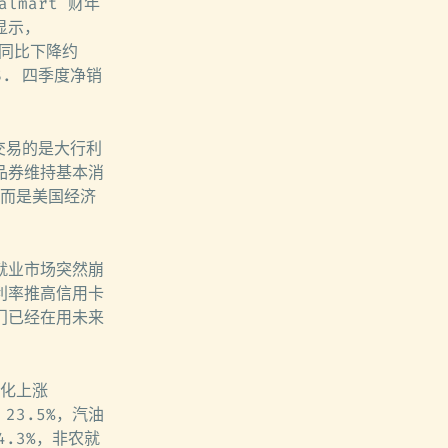
almart 财年
显示，
润同比下降约
S. 四季度净销
交易的是大行利
品券维持基本消
，而是美国经济
就业市场突然崩
利率推高信用卡
门已经在用未来
年化上涨
 23.5%，汽油
4.3%，非农就