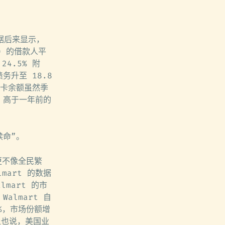
据后来显示，
0 的借款人平
4.5% 附
务升至 18.8
用卡余额虽然季
，高于一年前的
续命”。
就更不像全民繁
art 的数据
lmart 的市
almart 自
8%，市场份额增
会上也说，美国业