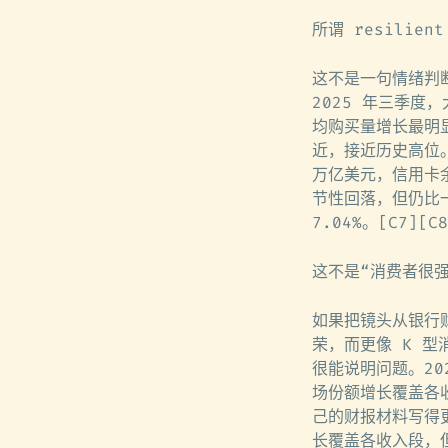
所谓 resilien
这不是一句情绪判
2025 年三季度
均购买量增长最明显
近，接近历史高位。
万亿美元，信用卡余
节性回落，但仍比一
7.04%。[C7][C8
这不是“消费者很
如果把镜头从银行财报
荣，而更像 K 型
很能说明问题。202
场份额增长覆盖各收
己的财报材料写得更直
长覆盖各收入段，但由