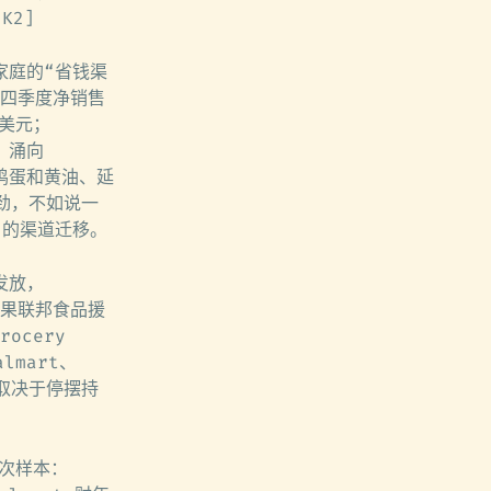
K2]
家庭的“省钱渠
年第四季度净销售
亿美元；
，涌向
价鸡蛋和黄油、延
劲，不如说一
面”的渠道迁移。
发放，
如果联邦食品援
ocery
lmart、
具体取决于停摆持
一次样本：