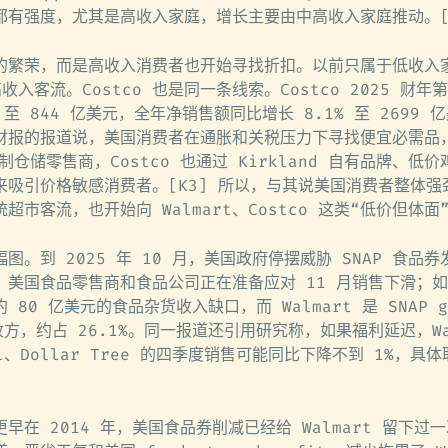
都有强度，尤其是高收入家庭，增长主要由中高收入家庭推动。[
的繁荣，而是高收入消费者也开始寻找折扣。以前只属于低收入
入客流。Costco 也是同一条线索。Costco 2025 财
 至 844 亿美元，全年净销售额同比增长 8.1% 至 2699 
那次财报的报道说，美国消费者在通胀和关税压力下寻找便宜必需品
员制仓储零售商，Costco 也通过 Kirkland 自有品牌、低
来吸引价格敏感消费者。[K3] 所以，与其说美国消费者整体强
超市客流，也开始向 Walmart、Costco 这类“低价但体
图。到 2025 年 10 月，美国政府停摆威胁 SNAP 食品券
道称，美国食品零售商和食品公司正在准备应对 11 月销售下滑；
80 亿美元的食品杂货收入缺口，而 Walmart 是 SNAP gr
接收方，约占 26.1%。同一报道还引用研究称，如果福利延迟，Wa
eral、Dollar Tree 的四季度销售可能同比下降不到 1%，
早在 2014 年，美国食品券削减已经给 Walmart 留下过