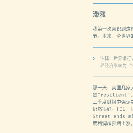
滞涨
我第一次意识到这件
节。本来，全世界
注释：世界银行说
界经济形容为 “sti
那一天，美国几家
然“resilie
三季度财报中强调
仍然很好。[C1]
Street ends m
度利润超预期上涨，C