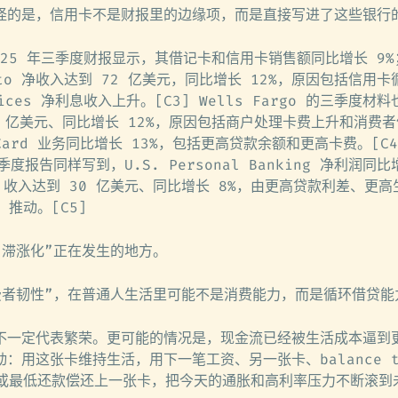
怪的是，信用卡不是财报里的边缘项，而是直接写进了这些银行
 2025 年三季度财报显示，其借记卡和信用卡销售额同比增长 9%；
 Auto 净收入达到 72 亿美元，同比增长 12%，原因包括信用
vices 净利息收入上升。[C3] Wells Fargo 的三季度材料
.27 亿美元、同比增长 12%，原因包括商户处理卡费上升和消费
 Card 业务同比增长 13%，包括更高贷款余额和更高卡费。[C4
三季度报告同样写到，U.S. Personal Banking 净利润同比
rds 收入达到 30 亿美元、同比增长 8%，由更高贷款利差、更
e 推动。[C5]
“滞涨化”正在发生的地方。
费者韧性”，在普通人生活里可能不是消费能力，而是循环借贷能
不一定代表繁荣。更可能的情况是，现金流已经被生活成本逼到
：用这张卡维持生活，用下一笔工资、另一张卡、balance tr
nce 或最低还款偿还上一张卡，把今天的通胀和高利率压力不断滚到