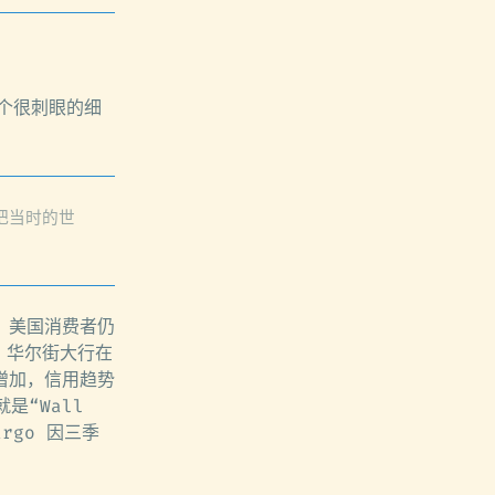
一个很刺眼的细
也把当时的世
：美国消费者仍
道，华尔街大行在
增加，信用趋势
是“Wall
Fargo 因三季