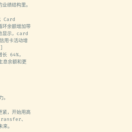
的业绩结构里。
Card
卡循环余额增加带
也显示，card
者信用卡活动增
]
增长 64%，
高生息余额和更
力。
更紧，开始用高
ansfer、
未来。