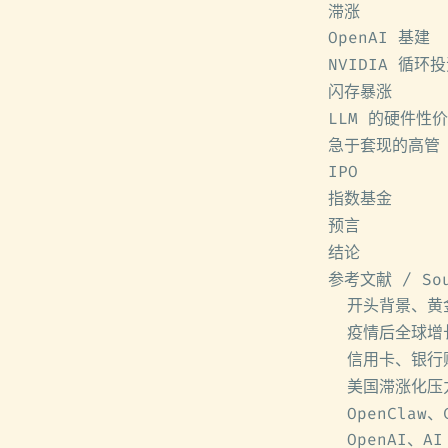
滞涨
OpenAI 基建
NVIDIA 循环
闪存暴涨
LLM 的硬件性
急于套现的高管
IPO
指数基金
预言
结论
参考文献 / Sou
开头背景、黄金
疫情后全球增
信用卡、银行
美国滞涨化压
OpenClaw、
OpenAI、