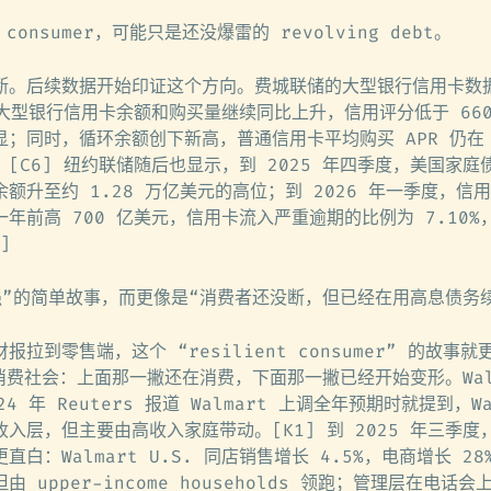
t consumer，可能只是还没爆雷的 revolving debt。
断。后续数据开始印证这个方向。费城联储的大型银行信用卡数
，大型银行信用卡余额和购买量继续同比上升，信用评分低于 66
；同时，循环余额创下新高，普通信用卡平均购买 APR 仍在 2
[C6] 纽约联储随后也显示，到 2025 年四季度，美国家庭债
额升至约 1.28 万亿美元的高位；到 2026 年一季度，信
年前高 700 亿美元，信用卡流入严重逾期的比例为 7.10%
]
强”的简单故事，而更像是“消费者还没断，但已经在用高息债务
拉到零售端，这个 “resilient consumer” 的故事
消费社会：上面那一撇还在消费，下面那一撇已经开始变形。Walm
4 年 Reuters 报道 Walmart 上调全年预期时就提到，Wa
入层，但主要由高收入家庭带动。[K1] 到 2025 年三季度，W
白：Walmart U.S. 同店销售增长 4.5%，电商增长 2
 upper-income households 领跑；管理层在电话